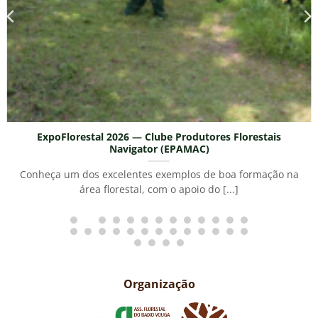
l 2026 — Clube Produtores Florestais
E
Navigator (EPAMAC)
A Moviter é 
excelentes exemplos de boa formação na
florestais, repr
 florestal, com o apoio do [...]
Organização