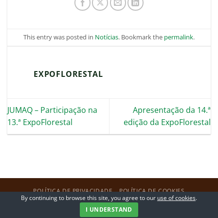
This entry was posted in
Notícias
. Bookmark the
permalink
.
EXPOFLORESTAL
JUMAQ – Participação na
Apresentação da 14.ª
13.ª ExpoFlorestal
edição da ExpoFlorestal
POLÍTICA DE PRIVACIDADE
POLÍTICA DE COOKIES
By continuing to browse this site, you agree to our
use of cookies
.
Copyright 2026 ©
ExpoFlorestal
I UNDERSTAND