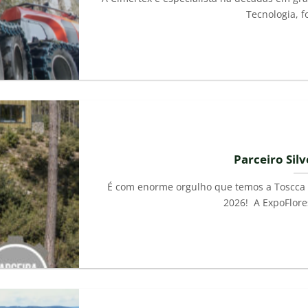
Tecnologia, f
Parceiro Sil
É com enorme orgulho que temos a Toscca c
2026! A ExpoFlores