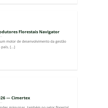
odutores Florestais Navigator
é um motor de desenvolvimento da gestão
país, [...]
026 — Cimertex
andes máquinas, também no setor florestal.