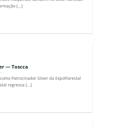
ormação [...]
ver — Toscca
omo Patrocinador Silver da ExpoFlorestal
tal regressa [...]