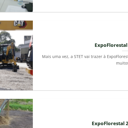
ExpoFlorestal
Mais uma vez, a STET vai trazer à ExpoFlore
muitos 
ExpoFlorestal