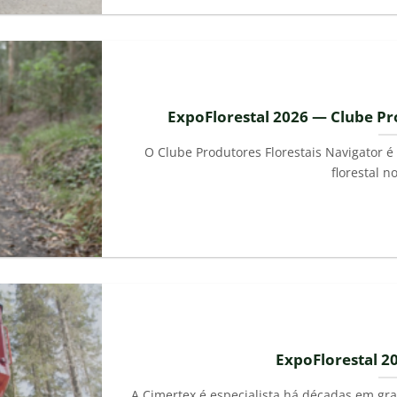
ExpoFlorestal 2026 — Clube Pr
O Clube Produtores Florestais Navigator 
florestal no 
ExpoFlorestal 2
A Cimertex é especialista há décadas em gr