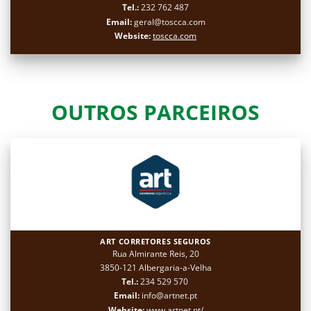
Tel.:
232 762 487
Email:
geral@toscca.com
Website:
toscca.com
OUTROS PARCEIROS
ART CORRETORES SEGUROS
Rua Almirante Reis, 20
3850-121 Albergaria-a-Velha
Tel.:
234 529 570
Email:
info@artnet.pt
Website:
www.artnet.pt/