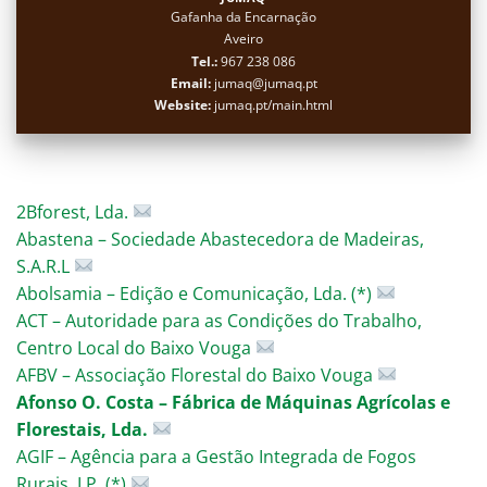
Gafanha da Encarnação
Aveiro
Tel.:
967 238 086
Email:
jumaq@jumaq.pt
Website:
jumaq.pt/main.html
2Bforest, Lda.
Abastena – Sociedade Abastecedora de Madeiras,
S.A.R.L
Abolsamia – Edição e Comunicação, Lda. (*)
ACT – Autoridade para as Condições do Trabalho,
Centro Local do Baixo Vouga
AFBV – Associação Florestal do Baixo Vouga
Afonso O. Costa – Fábrica de Máquinas Agrícolas e
Florestais, Lda.
AGIF – Agência para a Gestão Integrada de Fogos
Rurais, I.P. (*)