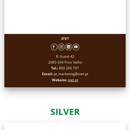
STET
R. Guiné 42
2685-334 Prior Velho
Tel.:
800 206 707
Email:
pt_marketing@stet.pt
Website:
stet.pt
SILVER