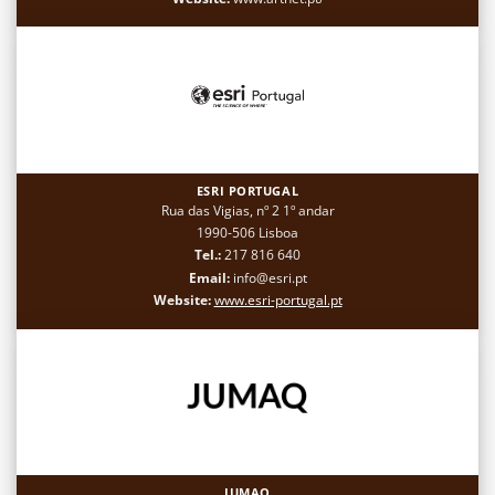
ESRI PORTUGAL
Rua das Vigias, nº 2 1º andar
1990-506 Lisboa
Tel.:
217 816 640
Email:
info@esri.pt
Website:
www.esri-portugal.pt
JUMAQ