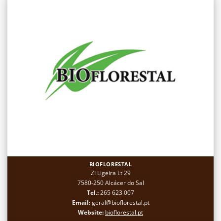
BIOFLORESTAL
ZI Ligeira Lt 29
7580-250 Alcácer do Sal
Tel.:
265 623 007
Email:
geral@bioflorestal.pt
Website:
bioflorestal.pt