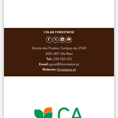
COLAB FORESTWISE
Quinta dos Prados, Campus da UTAD
5001-801 Vila Real
Tel.:
259 350 253
Email:
geral@forestwise.pt
Website:
forestwise.pt