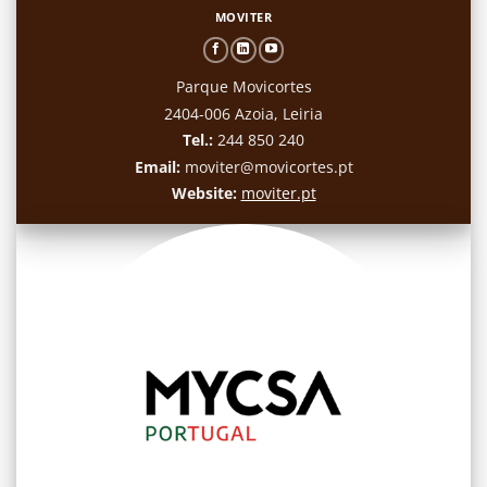
MOVITER
Parque Movicortes
2404-006 Azoia, Leiria
Tel.:
244 850 240
Email:
moviter@movicortes.pt
Website:
moviter.pt