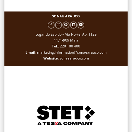
SONAE ARAUCO
Lugar do Espido – Via Norte, Ap. 1129
4471-909 Maia
Tel.:
220 100 400
Email:
marketing.information@sonaearauco.com
Website:
sonaearauco.com