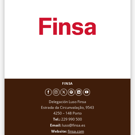
FINSA
Delegación Luso Finsa
Estrada da Circunvalação, 9543
4250 – 148 Porto
Tel.:
229 990 500
Email:
luso@finsa.es
Website:
finsa.com