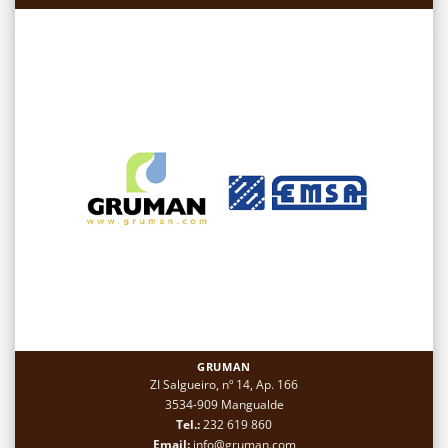
GRUMAN
ZI Salgueiro, nº 14, Ap. 166
3534-909 Mangualde
Tel.:
232 619 860
Email:
info@gruman.com