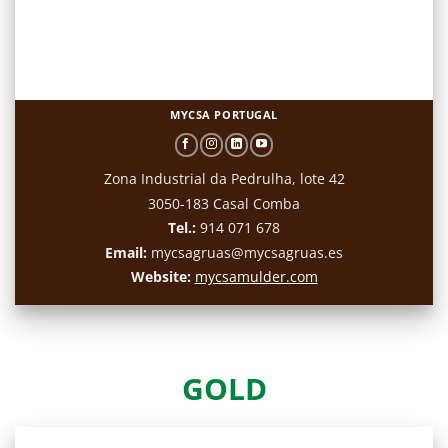
MYCSA PORTUGAL
Zona Industrial da Pedrulha, lote 42
3050-183 Casal Comba
Tel.:
914 071 678
Email:
mycsagruas@mycsagruas.es
Website:
mycsamulder.com
GOLD