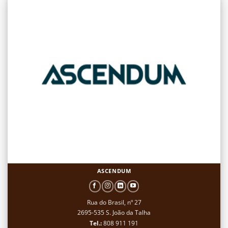
ASCENDUM
Rua do Brasil, nº 27
2695-535 S. João da Talha
Tel.:
808 911 191