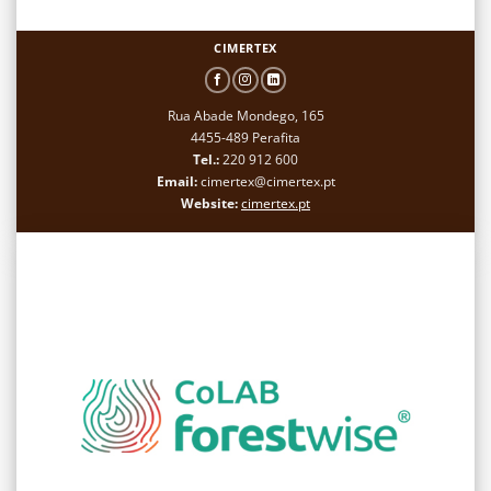
CIMERTEX
Rua Abade Mondego, 165
4455-489 Perafita
Tel.:
220 912 600
Email:
cimertex@cimertex.pt
Website:
cimertex.pt