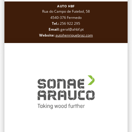
AUTO HBF
Rua do Campo de Futebol, 58
4540-376 Fermedo
Tel.:
256 922 295
Email:
geral@ahbf.pt
Website:
autohenriquebraz.com