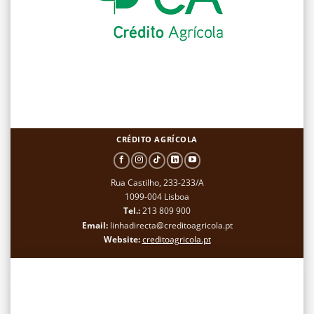
CRÉDITO AGRÍCOLA
Rua Castilho, 233-233/A
1099-004 Lisboa
Tel.:
213 809 900
Email:
linhadirecta@creditoagricola.pt
Website:
creditoagricola.pt