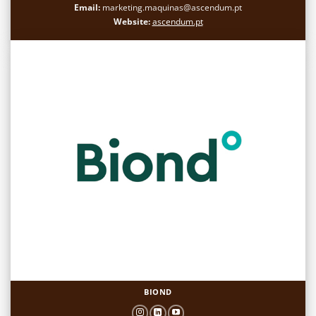
Email:
marketing.maquinas@ascendum.pt
Website:
ascendum.pt
BIOND