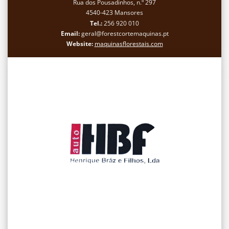
Rua dos Pousadinhos, n.º 297
4540-423 Mansores
Tel.:
256 920 010
Email:
geral@forestcortemaquinas.pt
Website:
maquinasflorestais.com