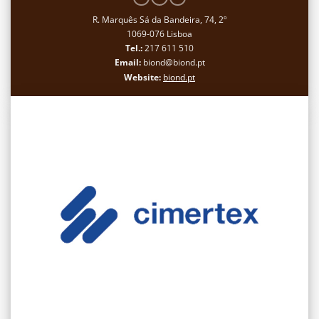
R. Marquês Sá da Bandeira, 74, 2º
1069-076 Lisboa
Tel.:
217 611 510
Email:
biond@biond.pt
Website:
biond.pt