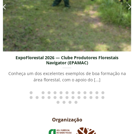
res Florestais
ExpoFlorestal 2026 — M
A Moviter é um dos grandes actores
e boa formação na
florestais, representando algumas das 
o [...]
Organização