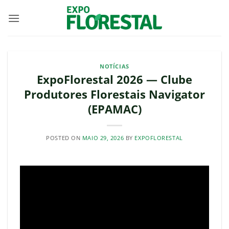
Skip
to
content
NOTÍCIAS
ExpoFlorestal 2026 — Clube
Produtores Florestais Navigator
(EPAMAC)
POSTED ON
MAIO 29, 2026
BY
EXPOFLORESTAL