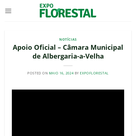
Skip
to
content
NOTÍCIAS
Apoio Oficial – Câmara Municipal
de Albergaria-a-Velha
POSTED ON
MAIO 16, 2024
BY
EXPOFLORESTAL