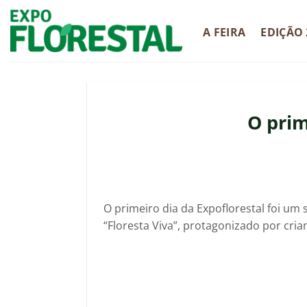
Skip
to
A FEIRA
EDIÇÃO 
content
O prim
O primeiro dia da Expoflorestal foi um 
“Floresta Viva”, protagonizado por cria