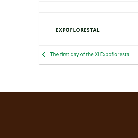
EXPOFLORESTAL
The first day of the XI Expoflorestal