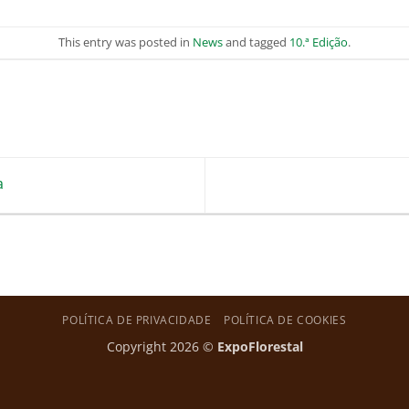
This entry was posted in
News
and tagged
10.ª Edição
.
a
POLÍTICA DE PRIVACIDADE
POLÍTICA DE COOKIES
Copyright 2026 ©
ExpoFlorestal