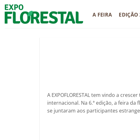
Skip
to
A FEIRA
EDIÇÃO 
content
A EXPOFLORESTAL tem vindo a crescer 
internacional. Na 6.ª edição, a feira d
se juntaram aos participantes estrange