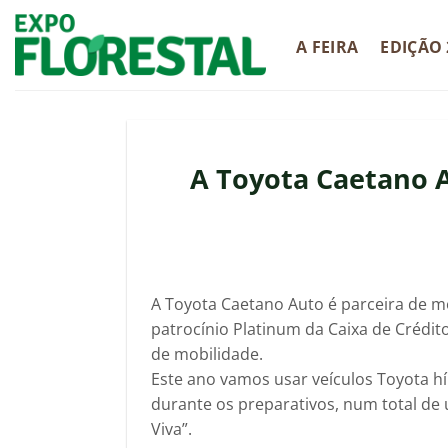
Skip
to
A FEIRA
EDIÇÃO 
content
A Toyota Caetano 
A Toyota Caetano Auto é parceira de m
patrocínio Platinum da Caixa de Crédi
de mobilidade.
Este ano vamos usar veículos Toyota 
durante os preparativos, num total de
Viva”.