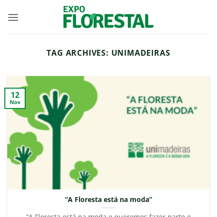
Skip
to
content
TAG ARCHIVES:
UNIMADEIRAS
12
Nov
“A Floresta está na moda”
“A Floresta está na moda e queremos fazer parte e