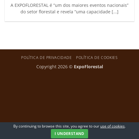
A EXPOFLORESTAL é “um dos maiores eventos nacionais”
do setor florestal e revela “uma capacidade [...]
POLÍTICA DE PRIVACIDADE
POLÍTICA DE COOKIES
Copyright 2026 ©
ExpoFlorestal
By continuing to browse this site, you agree to our
use of cookies
.
I UNDERSTAND