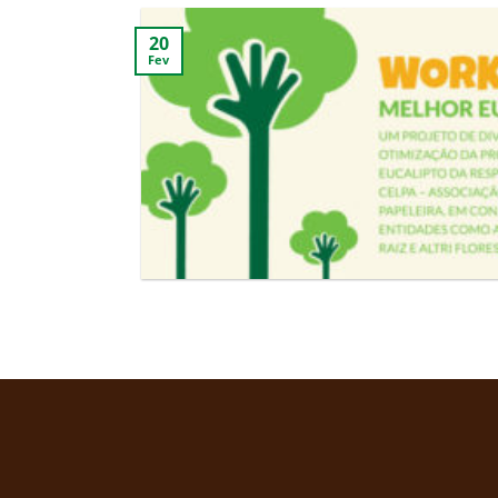
20
Fev